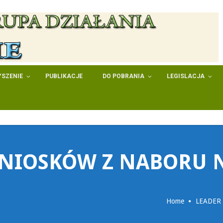
SZENIE
PUBLIKACJE
DO POBRANIA
LEGISLACJA
NIOSKÓW Z NABORU N
Home
LEADER 