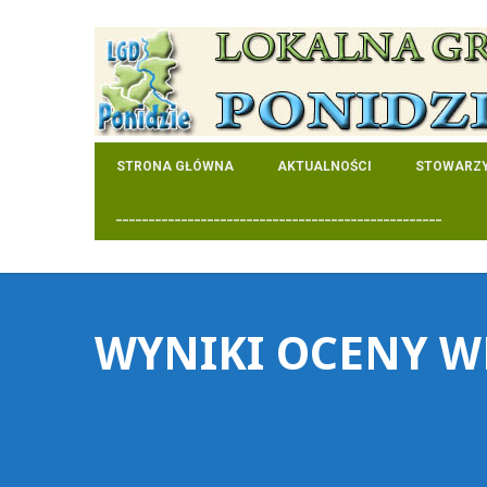
STRONA GŁÓWNA
AKTUALNOŚCI
STOWARZY
__________________________________________________
WYNIKI OCENY W