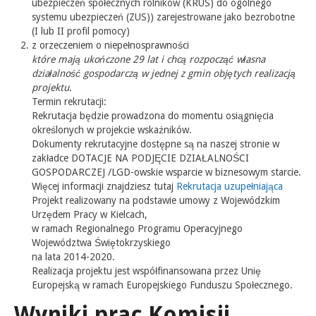
ubezpieczeń społecznych rolników (KRUS) do ogólnego
systemu ubezpieczeń (ZUS)) zarejestrowane jako bezrobotne
(I lub II profil pomocy)
z orzeczeniem o niepełnosprawności
które mają ukończone 29 lat i chcą rozpocząć własna
działalność gospodarczą w jednej z gmin objętych realizacją
projektu
.
Termin rekrutacji:
Rekrutacja będzie prowadzona do momentu osiągnięcia
określonych w projekcie wskaźników.
Dokumenty rekrutacyjne dostępne są na naszej stronie w
zakładce DOTACJE NA PODJĘCIE DZIAŁALNOŚCI
GOSPODARCZEJ /LGD-owskie wsparcie w biznesowym starcie.
Więcej informacji znajdziesz tutaj
Rekrutacja uzupełniająca
Projekt realizowany na podstawie umowy z Wojewódzkim
Urzędem Pracy w Kielcach,
w ramach Regionalnego Programu Operacyjnego
Województwa Świętokrzyskiego
na lata 2014-2020.
Realizacja projektu jest współfinansowana przez Unię
Europejską w ramach Europejskiego Funduszu Społecznego.
Wyniki prac Komisji