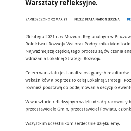
Warsztaty refleksyjne.
ZAMIESZCZONO
02 MAR 21
PRZEZ
BEATA NAKONIECZNA
BE
26 lutego 2021 r. w Muzeum Regionalnym w Pińczowie
Rolnictwa i Rozwoju Wsi oraz Podręcznika Monitori
Najważniejszą częścią tego procesu są ćwiczenia ana
wdrażania Lokalnej Strategii Rozwoju.
Celem warsztatu jest analiza osiąganych rezultatów,
wskaźników a poprzez to całej Lokalnej Strategii 
również podstawą do podejmowania decyzji o ewentu
W warsztacie refleksyjnym wzięli udział :pracownicy 
przedstawiciele Gmin, przedstawiciel Powiatu, czło
Wszystkim uczestnikom serdecznie dziękujemy.