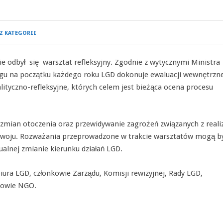
Z KATEGORII
 odbył się warsztat refleksyjny. Zgodnie z wytycznymi Ministra
ngu na początku każdego roku LGD dokonuje ewaluacji wewnętrzne
lityczno-refleksyjne, których celem jest bieżąca ocena procesu
 zmian otoczenia oraz przewidywanie zagrożeń związanych z reali
Rozwoju. Rozważania przeprowadzone w trakcie warsztatów mogą b
alnej zmianie kierunku działań LGD.
biura LGD, członkowie Zarządu, Komisji rewizyjnej, Rady LGD,
nkowie NGO.