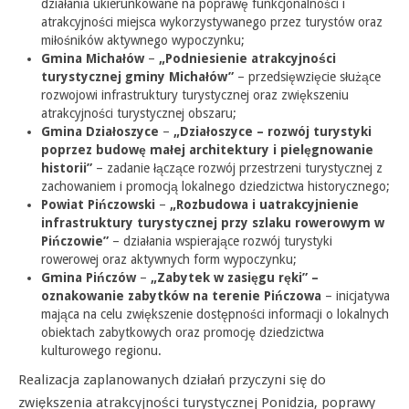
działania ukierunkowane na poprawę funkcjonalności i
atrakcyjności miejsca wykorzystywanego przez turystów oraz
miłośników aktywnego wypoczynku;
Gmina Michałów
–
„Podniesienie atrakcyjności
turystycznej gminy Michałów”
– przedsięwzięcie służące
rozwojowi infrastruktury turystycznej oraz zwiększeniu
atrakcyjności turystycznej obszaru;
Gmina Działoszyce
–
„Działoszyce – rozwój turystyki
poprzez budowę małej architektury i pielęgnowanie
historii”
– zadanie łączące rozwój przestrzeni turystycznej z
zachowaniem i promocją lokalnego dziedzictwa historycznego;
Powiat Pińczowski
–
„Rozbudowa i uatrakcyjnienie
infrastruktury turystycznej przy szlaku rowerowym w
Pińczowie”
– działania wspierające rozwój turystyki
rowerowej oraz aktywnych form wypoczynku;
Gmina Pińczów
–
„Zabytek w zasięgu ręki” –
oznakowanie zabytków na terenie Pińczowa
– inicjatywa
mająca na celu zwiększenie dostępności informacji o lokalnych
obiektach zabytkowych oraz promocję dziedzictwa
kulturowego regionu.
Realizacja zaplanowanych działań przyczyni się do
zwiększenia atrakcyjności turystycznej Ponidzia, poprawy