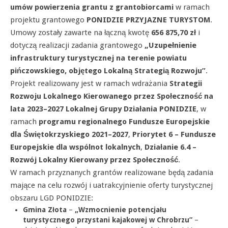
umów powierzenia grantu z grantobiorcami
w ramach
projektu grantowego
PONIDZIE PRZYJAZNE TURYSTOM
.
Umowy zostały zawarte na łączną kwotę
656 875,70 zł
i
dotyczą realizacji zadania grantowego
„Uzupełnienie
infrastruktury turystycznej na terenie powiatu
pińczowskiego, objętego Lokalną Strategią Rozwoju”
.
Projekt realizowany jest w ramach wdrażania
Strategii
Rozwoju Lokalnego Kierowanego przez Społeczność na
lata 2023–2027 Lokalnej Grupy Działania PONIDZIE
, w
ramach
programu regionalnego Fundusze Europejskie
dla Świętokrzyskiego 2021–2027
,
Priorytet 6 – Fundusze
Europejskie dla wspólnot lokalnych
,
Działanie 6.4 –
Rozwój Lokalny Kierowany przez Społeczność
.
W ramach przyznanych grantów realizowane będą zadania
mające na celu rozwój i uatrakcyjnienie oferty turystycznej
obszaru LGD PONIDZIE:
Gmina Złota
–
„Wzmocnienie potencjału
turystycznego przystani kajakowej w Chrobrzu”
–