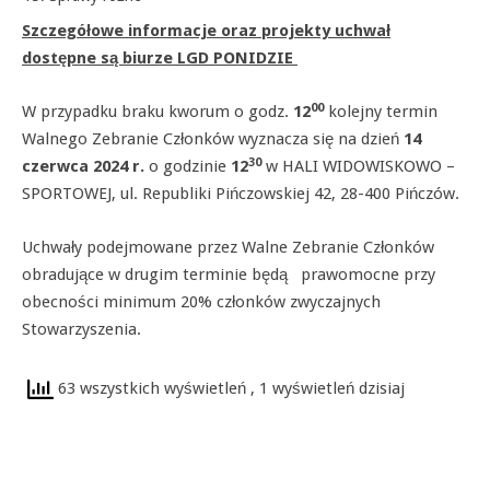
Szczegółowe informacje oraz projekty uchwał
dostępne są biurze LGD PONIDZIE
00
W przypadku braku kworum o godz.
12
kolejny termin
Walnego Zebranie Członków wyznacza się na dzień
14
30
czerwca 2024 r.
o godzinie
12
w HALI WIDOWISKOWO –
SPORTOWEJ, ul. Republiki Pińczowskiej 42, 28-400 Pińczów.
Uchwały podejmowane przez Walne Zebranie Członków
obradujące w drugim terminie będą prawomocne przy
obecności minimum 20% członków zwyczajnych
Stowarzyszenia.
63 wszystkich wyświetleń
, 1 wyświetleń dzisiaj