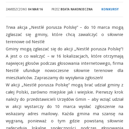
KONKURSY
ZAMIESZCZONO
04 MAR 16
PRZEZ
BEATA NAKONIECZNA
Trwa akcja „Nestlé porusza Polskę” – do 10 marca mogą
zgłaszać się gminy, które chcą zawalczyć o siłownie
terenowe od Nestlé
Gminy mogą zgłaszać się do akcji „Nestlé porusza Polskę”!
A jest o co walczyć – w 16 lokalizacjach, które otrzymają
najwięcej głosów podczas głosowania internetowego, firma
Nestlé ufunduje nowoczesne siłownie terenowe dla
mieszkańców. Zapraszamy do wysyłania zgłoszeń!
W akcji „Nestlé porusza Polskę” mogą brać udział gminy z
całej Polski, zarówno miejskie jak i wiejskie. Pierwszy krok
należy do przedstawicieli Urzędów Gmin – aby wziąć udział
w akcji wystarczy do 10 marca wysłać zgłoszenie na
wskazany adres mailowy. Każda gmina ma szansę na
wygraną, ponieważ o tym gdzie powstaną siłownie
zadecydują lokalne społeczności podczas głosowania