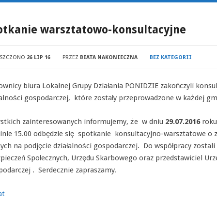
otkanie warsztatowo-konsultacyjne
ESZCZONO
26 LIP 16
PRZEZ
BEATA NAKONIECZNA
BEZ KATEGORII
ownicy biura Lokalnej Grupy Działania PONIDZIE zakończyli kons
łalności gospodarczej, które zostały przeprowadzone w każdej gm
stkich zainteresowanych informujemy, że w dniu
29.07.2016
roku 
inie 15.00 odbędzie się spotkanie konsultacyjno-warsztatowe o
nych na podjęcie działalności gospodarczej. Do współpracy zostal
pieczeń Społecznych, Urzędu Skarbowego oraz przedstawiciel Urzę
odarczej . Serdecznie zapraszamy.
at