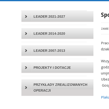
Sp
LEADER 2021-2027
ZAMI
LEADER 2014-2020
Prac
dzia
LEADER 2007-2013
Wszy
godz
PROJEKTY I DOTACJE
unij
Ubez
PRZYKŁADY ZREALIZOWANYCH
Gosp
OPERACJI
Plak