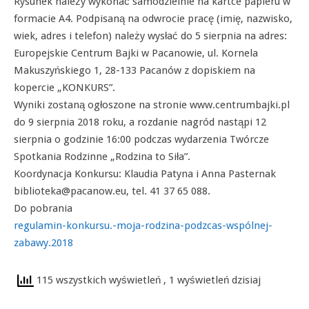
Rysunek należy wykonać samodzielnie na kartce papieru w
formacie A4. Podpisaną na odwrocie pracę (imię, nazwisko,
wiek, adres i telefon) należy wysłać do 5 sierpnia na adres:
Europejskie Centrum Bajki w Pacanowie, ul. Kornela
Makuszyńskiego 1, 28-133 Pacanów z dopiskiem na
kopercie „KONKURS”.
Wyniki zostaną ogłoszone na stronie www.centrumbajki.pl
do 9 sierpnia 2018 roku, a rozdanie nagród nastąpi 12
sierpnia o godzinie 16:00 podczas wydarzenia Twórcze
Spotkania Rodzinne „Rodzina to Siła”.
Koordynacja Konkursu: Klaudia Patyna i Anna Pasternak
biblioteka@pacanow.eu, tel. 41 37 65 088.
Do pobrania
regulamin-konkursu.-moja-rodzina-podzcas-wspólnej-
zabawy.2018
115 wszystkich wyświetleń
, 1 wyświetleń dzisiaj