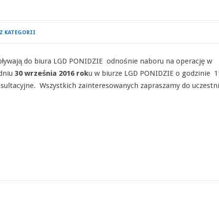
Z KATEGORII
 wpływają do biura LGD PONIDZIE odnośnie naboru na operację w
 dniu
30 września 2016
rok
u w biurze LGD PONIDZIE o godzinie 1
sultacyjne. Wszystkich zainteresowanych zapraszamy do uczestn