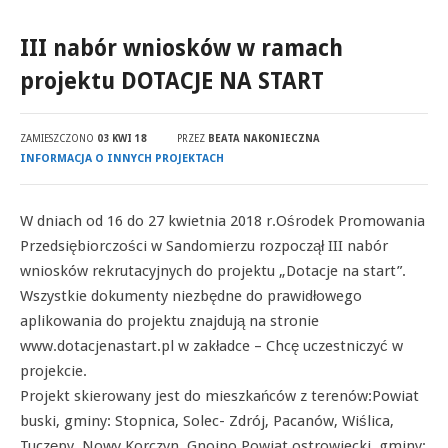
III nabór wniosków w ramach
projektu DOTACJE NA START
ZAMIESZCZONO
03 KWI 18
PRZEZ
BEATA NAKONIECZNA
INFORMACJA O INNYCH PROJEKTACH
W dniach od 16 do 27 kwietnia 2018 r.Ośrodek Promowania
Przedsiębiorczości w Sandomierzu rozpoczął III nabór
wniosków rekrutacyjnych do projektu „Dotacje na start”.
Wszystkie dokumenty niezbędne do prawidłowego
aplikowania do projektu znajdują na stronie
www.dotacjenastart.pl w zakładce – Chcę uczestniczyć w
projekcie.
Projekt skierowany jest do mieszkańców z terenów:Powiat
buski, gminy: Stopnica, Solec- Zdrój, Pacanów, Wiślica,
Tuczępy, Nowy Korczyn, Gnojno,Powiat ostrowiecki, gminy: