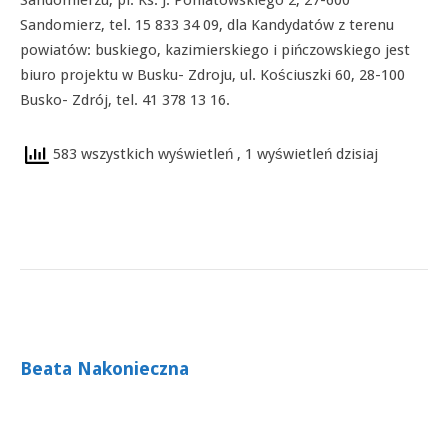
Sandomierzu, pl. Ks. J. Poniatowskiego 2, 27-600
Sandomierz, tel. 15 833 34 09, dla Kandydatów z terenu
powiatów: buskiego, kazimierskiego i pińczowskiego jest
biuro projektu w Busku- Zdroju, ul. Kościuszki 60, 28-100
Busko- Zdrój, tel. 41 378 13 16.
583 wszystkich wyświetleń
, 1 wyświetleń dzisiaj
Beata Nakonieczna