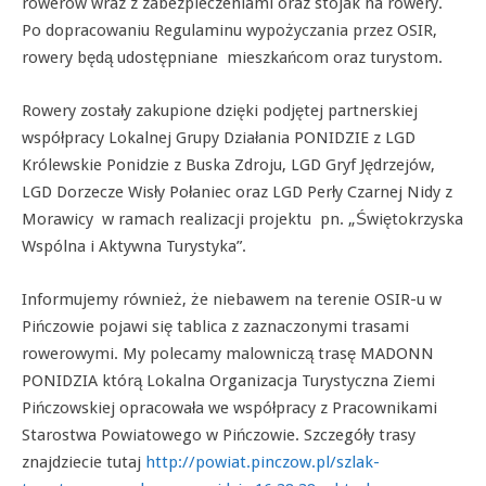
rowerów wraz z zabezpieczeniami oraz stojak na rowery.
Po dopracowaniu Regulaminu wypożyczania przez OSIR,
rowery będą udostępniane mieszkańcom oraz turystom.
Rowery zostały zakupione dzięki podjętej partnerskiej
współpracy Lokalnej Grupy Działania PONIDZIE z LGD
Królewskie Ponidzie z Buska Zdroju, LGD Gryf Jędrzejów,
LGD Dorzecze Wisły Połaniec oraz LGD Perły Czarnej Nidy z
Morawicy w ramach realizacji projektu pn. „Świętokrzyska
Wspólna i Aktywna Turystyka”.
Informujemy również, że niebawem na terenie OSIR-u w
Pińczowie pojawi się tablica z zaznaczonymi trasami
rowerowymi. My polecamy malowniczą trasę MADONN
PONIDZIA którą Lokalna Organizacja Turystyczna Ziemi
Pińczowskiej opracowała we współpracy z Pracownikami
Starostwa Powiatowego w Pińczowie. Szczegóły trasy
znajdziecie tutaj
http://powiat.pinczow.pl/szlak-