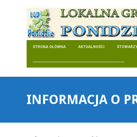
STRONA GŁÓWNA
AKTUALNOŚCI
STOWARZY
__________________________________________________
INFORMACJA O P