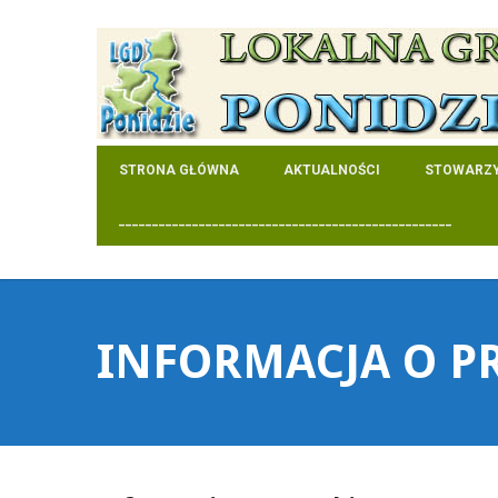
STRONA GŁÓWNA
AKTUALNOŚCI
STOWARZY
__________________________________________________
INFORMACJA O P