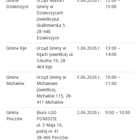
Gmina
Urząd Miasta i
3.06.2026 r.
12:00 –
Działoszyce
Gminy w
13:00
Działoszycach
(świetlica)ul.
Skalbmierska 5
28-440
Działoszyce
Gmina Kije
Urząd Gminy w
1.06.2026 r.
13:00 –
Kijach (świetlica) ul.
14:00
Szkolna 19, 28-
404 Kije
Gmina
Urząd Gminy w
3.06.2026 r.
10:00 –
Michałów
Michałowie
11:00
(świetlica),
Michałów 115, 28-
411 Michałów
Gmina
Biuro LGD
2.06.2026 r.
9:00 – 10:00
Pińczów
PONIDZIE
ul. 3 Maja 10,
pokój nr 41
28-400 Pińczów