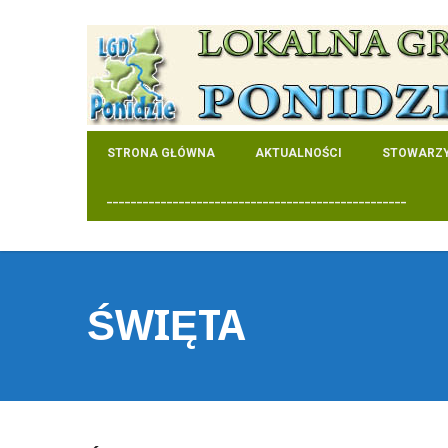
STRONA GŁÓWNA
AKTUALNOŚCI
STOWARZY
__________________________________________________
ŚWIĘTA