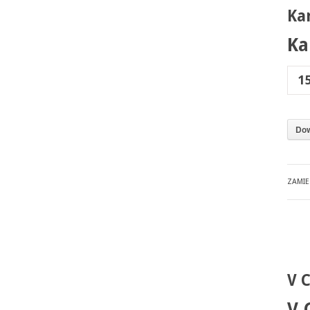
Ka
Ka
1
Dow
ZAMI
V 
V 