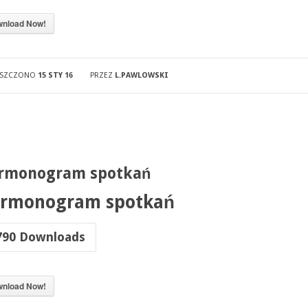
nload Now!
ESZCZONO
15 STY 16
PRZEZ
L.PAWLOWSKI
rmonogram spotkań
rmonogram spotkań
790
Downloads
nload Now!