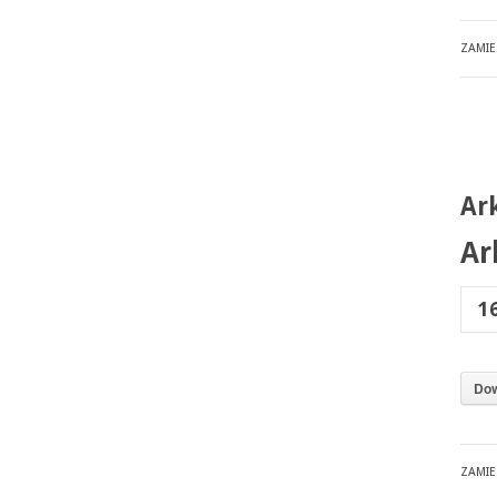
ZAMI
Ar
Ar
1
Dow
ZAMI