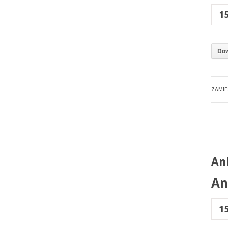
1
Dow
ZAMI
An
An
1