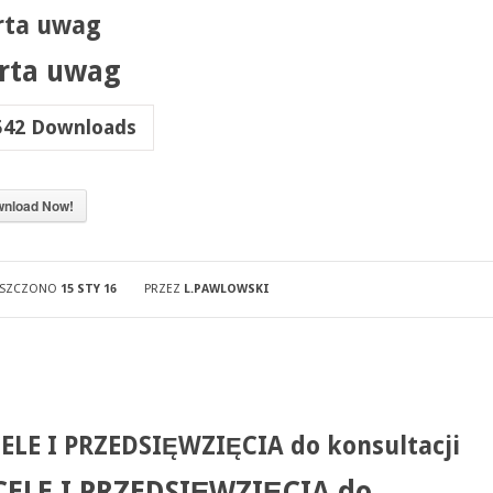
rta uwag
rta uwag
542
Downloads
nload Now!
ESZCZONO
15 STY 16
PRZEZ
L.PAWLOWSKI
CELE I PRZEDSIĘWZIĘCIA do konsultacji
CELE I PRZEDSIĘWZIĘCIA do