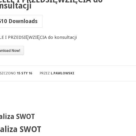
nsultacji
610
Downloads
LE I PRZEDSIĘWZIĘCIA do konsultacji
nload Now!
ESZCZONO
15 STY 16
PRZEZ
L.PAWLOWSKI
aliza SWOT
aliza SWOT