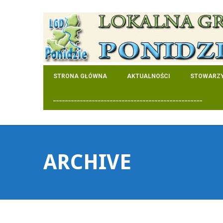
STRONA GŁÓWNA
AKTUALNOŚCI
STOWARZY
__________________________________________________
ARCHIVE