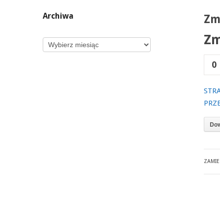
Archiwa
Zm
Zm
Archiwa
0
STR
PRZ
Dow
ZAMI