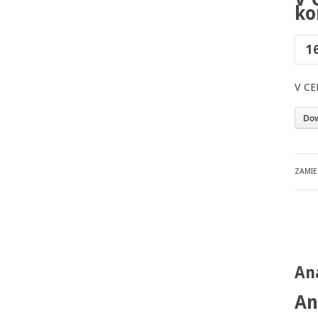
ko
1
V CE
Dow
ZAMI
An
An