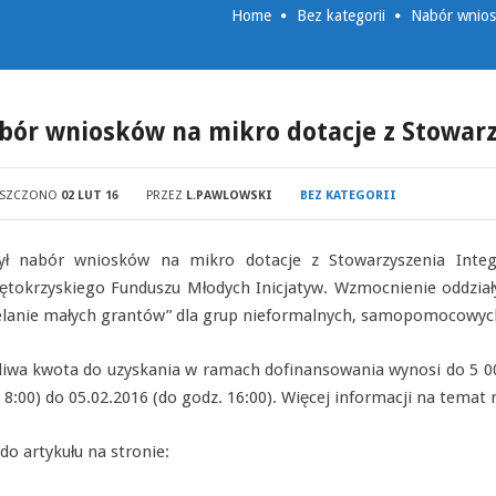
Home
Bez kategorii
Nabór wnios
bór wniosków na mikro dotacje z Stowarzy
ESZCZONO
02 LUT 16
PRZEZ
L.PAWLOWSKI
BEZ KATEGORII
ył nabór wniosków na mikro dotacje z Stowarzyszenia Integ
ętokrzyskiego Funduszu Młodych Inicjatyw. Wzmocnienie oddział
elanie małych grantów” dla grup nieformalnych, samopomocowych
iwa kwota do uzyskania w ramach dofinansowania wynosi do 5 000
 8:00) do 05.02.2016 (do godz. 16:00). Więcej informacji na temat
do artykułu na stronie: