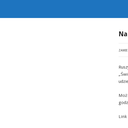
Na
ZAMI
Rusz
„Świ
udzi
Możl
godz
Link 