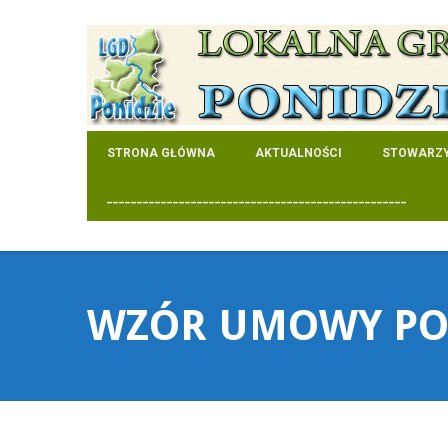
STRONA GŁÓWNA
AKTUALNOŚCI
STOWARZY
__________________________________________________
WZÓR UMOWY PO