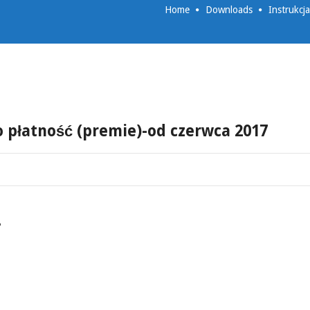
Home
Downloads
Instrukcj
o płatność (premie)-od czerwca 2017
-