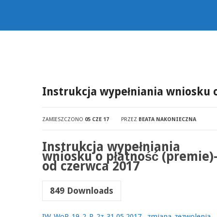
Instrukcja wypełniania wniosku 
ZAMIESZCZONO
05 CZE 17
PRZEZ
BEATA NAKONIECZNA
Instrukcja wypełniania
wniosku o płatność (premie)
od czerwca 2017
849
Downloads
IW_WoP_19_2_P_2z_31.05.2017__zmiana_zezwolenia_