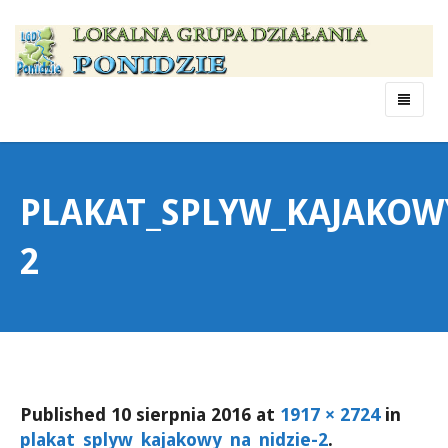
Menu
PLAKAT_SPLYW_KAJAKOWY
2
Published
10 sierpnia 2016
at
1917 × 2724
in
plakat_splyw_kajakowy_na_nidzie-2
.